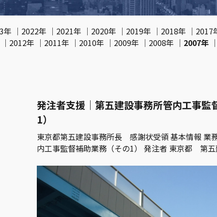
23年
｜
2022年
｜
2021年
｜
2020年
｜
2019年
｜
2018年
｜
2017
｜
2012年
｜
2011年
｜
2010年
｜
2009年
｜
2008年
｜
2007年
発注者支援｜第五建設事務所管内工事監
1）
東京都第五建設事務所長 感謝状受領 基本情報 業
内工事監督補助業務（その1） 発注者 東京都 第五
たつみ橋交差点立体…