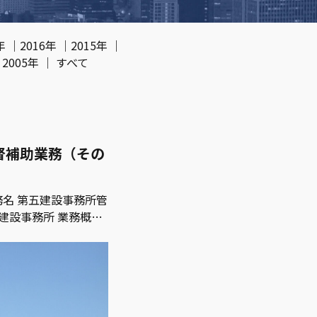
年
｜
2016年
｜
2015年
｜
｜
2005年
｜
すべて
督補助業務（その
務名 第五建設事務所管
建設事務所 業務概要