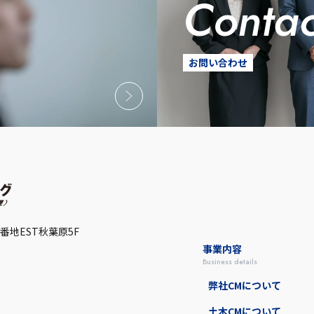
conta
お問い合わせ
5番地
EST秋葉原5F
事業内容
business details
弊社CMについて
土木CMについて